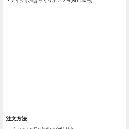
・アイダホ風ほっくりポテマヨ(M1130円)
注文方法
ハットの日に対象のピザを注文