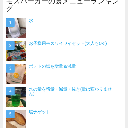
モスバーガーの裏メニューランキン
グ
水
お子様用モスワイワイセット(大人もOK!)
ポテトの塩を増量＆減量
氷の量を増量・減量・抜き(量は変わりませ
ん)
塩ナゲット