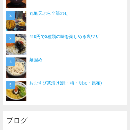
丸亀天ぷら全部のせ
410円で3種類の味を楽しめる裏ワザ
麺固め
おむすび茶漬け(鮭・梅・明太・昆布)
ブログ