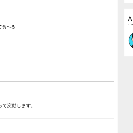
A
て食べる
って変動します。