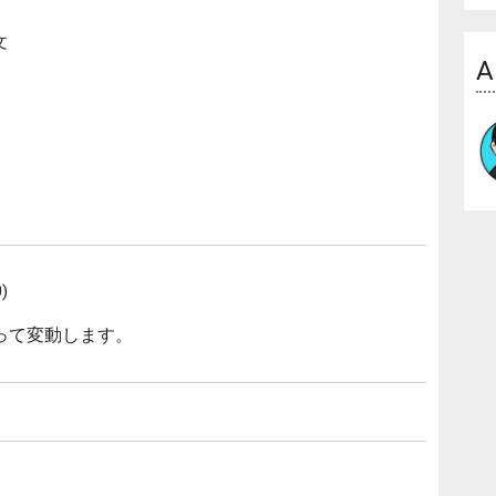
文
A
)
って変動します。