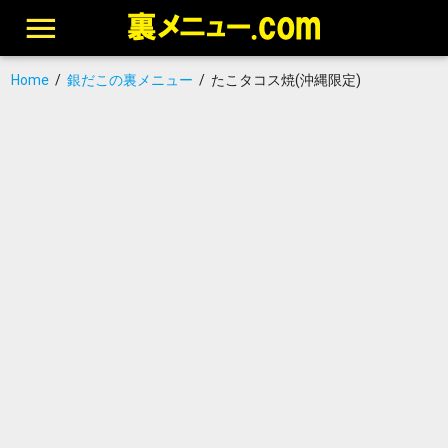
Home
/
銀だこの裏メニュー
/
たこタコス焼(沖縄限定)