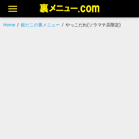
Home
/
銀だこの裏メニュー
/
やっこだれ(ソラマチ店限定)