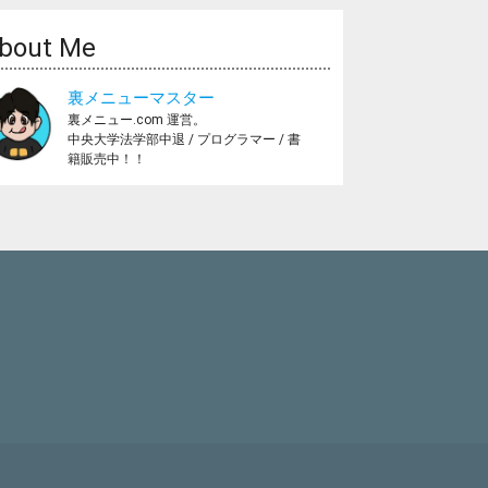
bout Me
裏メニューマスター
裏メニュー.com 運営。
中央大学法学部中退 / プログラマー / 書
籍販売中！！